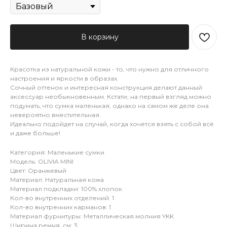
В корзину
Красотка из натуральной кожи - то, что нужно для отличного
настроения и яркости в образах.
Сочный оттенок и интересная конструкция делают данный
аксессуар необыкновенным. Кстати, на первый взгляд можно
подумать, что сумка маленькая, однако на самом же деле она
невероятно вместительная.
Идеально подойдет на случай, когда хочется взять с собой всё
и даже больше!
Категория: Маленькие сумки
Модель: OLIVIA MINI
Цвет: Оранжевый
Материал: Натуральная кожа
Материал подкладки: 100% хлопок
Кол-во внутренних отделений: 1
Кол-во внутренних карманов: 1
Материал фурнитуры: Металлическая молния YKK
Ширина ремня, см: 3