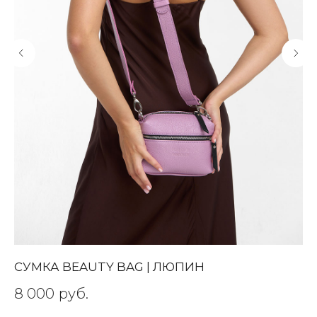
СУМКА BEAUTY BAG | ЛЮПИН
С
8 000
руб.
3