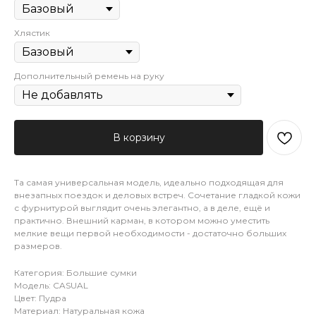
Хлястик
Дополнительный ремень на руку
В корзину
Та самая универсальная модель, идеально подходящая для
внезапных поездок и деловых встреч. Сочетание гладкой кожи
с фурнитурой выглядит очень элегантно, а в деле, ещё и
практично. Внешний карман, в котором можно уместить
мелкие вещи первой необходимости - достаточно больших
размеров.
Категория: Большие сумки
Модель: CASUAL
Цвет: Пудра
Материал: Натуральная кожа