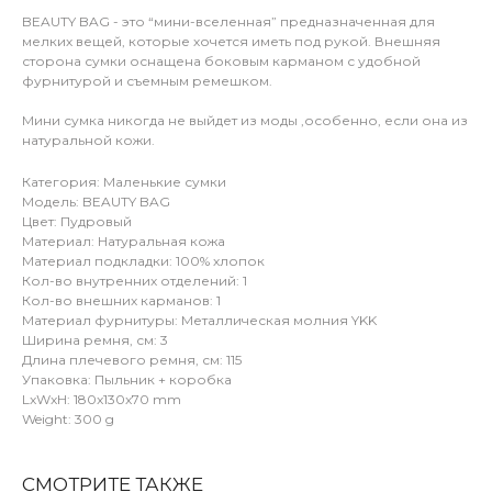
BEAUTY BAG - это “мини-вселенная” предназначенная для
мелких вещей, которые хочется иметь под рукой. Внешняя
сторона сумки оснащена боковым карманом с удобной
фурнитурой и съемным ремешком.
Мини сумка никогда не выйдет из моды ,особенно, если она из
натуральной кожи.
Категория: Маленькие сумки
Модель: BEAUTY BAG
Цвет: Пудровый
Материал: Натуральная кожа
Материал подкладки: 100% хлопок
Кол-во внутренних отделений: 1
Кол-во внешних карманов: 1
Материал фурнитуры: Металлическая молния YKK
Ширина ремня, см: 3
Длина плечевого ремня, см: 115
Упаковка: Пыльник + коробка
LxWxH: 180x130x70 mm
Weight: 300 g
СМОТРИТЕ ТАКЖЕ