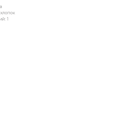
а
 хлопок
й: 1