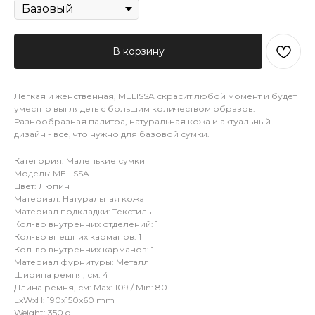
В корзину
Лёгкая и женственная, MELISSA скрасит любой момент и будет
уместно выглядеть с большим количеством образов.
Разнообразная палитра, натуральная кожа и актуальный
дизайн - все, что нужно для базовой сумки.
Категория: Маленькие сумки
Модель: MELISSA
Цвет: Люпин
Материал: Натуральная кожа
Материал подкладки: Текстиль
Кол-во внутренних отделений: 1
Кол-во внешних карманов: 1
Кол-во внутренних карманов: 1
Материал фурнитуры: Металл
Ширина ремня, см: 4
Длина ремня, см: Max: 109 / Min: 80
LxWxH: 190x150x60 mm
Weight: 350 g