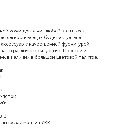
ьной кожи дополнит любой ваш выход.
я легкость всегда будет актуальна.
аксессуар с качественной фурнитурой
зак в различных ситуациях. Простой и
же, в наличии в большой цветовой палитре.
ак
T
а
 хлопок
й: 1
: 3
ллическая молния YKK